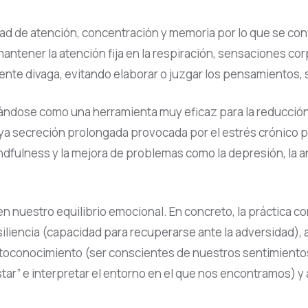
ad de atención, concentración y memoria por lo que se con
antener la atención fija en la respiración, sensaciones cor
te divaga, evitando elaborar o juzgar los pensamientos,
ándose como una herramienta muy eficaz para la reducción d
uya secreción prolongada provocada por el estrés crónico p
indfulness y la mejora de problemas como la depresión, la
en nuestro equilibrio emocional. En concreto, la práctica c
siliencia (capacidad para recuperarse ante la adversidad), 
autoconocimiento (ser conscientes de nuestros sentimientos
tar” e interpretar el entorno en el que nos encontramos) y